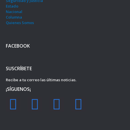
Seguridad y Justicia
Estado
Nacional
Columna
Quienes Somos
FACEBOOK
SUSCRÍBETE
Recibe a tu correo las últimas noticias.
¡SÍGUENOS¡
F
I
Y
T
a
n
o
w