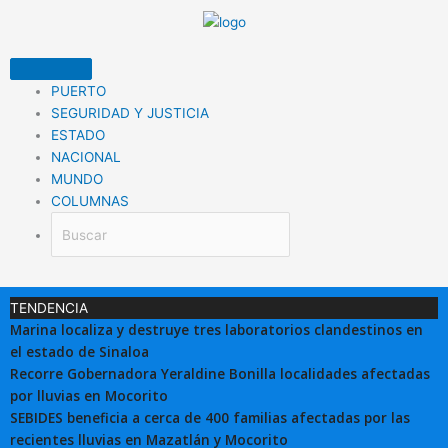
Ir
al
contenido
PUERTO
SEGURIDAD Y JUSTICIA
ESTADO
NACIONAL
MUNDO
COLUMNAS
TENDENCIA
Marina localiza y destruye tres laboratorios clandestinos en
el estado de Sinaloa
Recorre Gobernadora Yeraldine Bonilla localidades afectadas
por lluvias en Mocorito
SEBIDES beneficia a cerca de 400 familias afectadas por las
recientes lluvias en Mazatlán y Mocorito