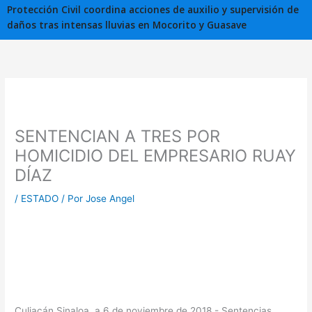
Protección Civil coordina acciones de auxilio y supervisión de
daños tras intensas lluvias en Mocorito y Guasave
SENTENCIAN A TRES POR
HOMICIDIO DEL EMPRESARIO RUAY
DÍAZ
/
ESTADO
/ Por
Jose Angel
Culiacán Sinaloa, a 6 de noviembre de 2018.- Sentencias