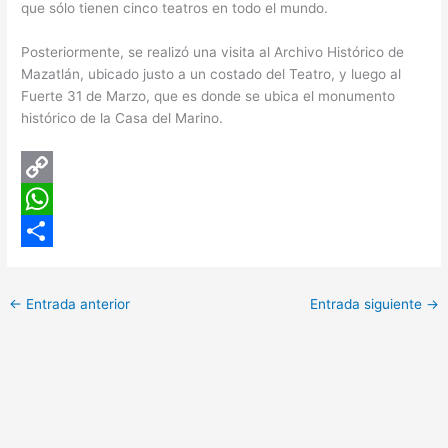
que sólo tienen cinco teatros en todo el mundo.
Posteriormente, se realizó una visita al Archivo Histórico de
Mazatlán, ubicado justo a un costado del Teatro, y luego al
Fuerte 31 de Marzo, que es donde se ubica el monumento
histórico de la Casa del Marino.
C
o
W
p
h
C
y
a
o
←
Entrada anterior
Entrada siguiente
→
L
t
m
i
s
p
n
A
a
k
p
r