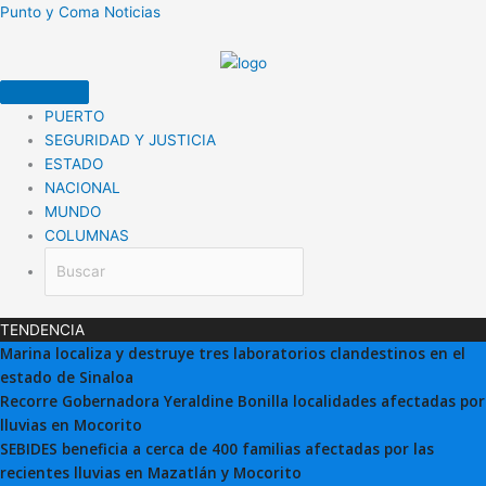
Ir
Punto y Coma Noticias
al
contenido
PUERTO
SEGURIDAD Y JUSTICIA
ESTADO
NACIONAL
MUNDO
COLUMNAS
TENDENCIA
Marina localiza y destruye tres laboratorios clandestinos en el
estado de Sinaloa
Recorre Gobernadora Yeraldine Bonilla localidades afectadas por
lluvias en Mocorito
SEBIDES beneficia a cerca de 400 familias afectadas por las
recientes lluvias en Mazatlán y Mocorito