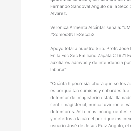
Fernando Sandoval Ángulo de la Secció
Álvarez.
Verónica Armenta Alcántar señala: “
#SomosSNTESecc53
Apoyo total a nuestro Srio. Profr. Jos
En la Esc Sec Emiliano Zapata CT#21 Ex
auxiliares admvos y de intendencia po
laborar”.
“Cuánta hipocresía, ahora que se les a
es porqué tan sumisos y cobardes fue 
defensor del magisterio estatal llamad
sentir magisterial, nunca tuvieron el v
defensores. Así o más incongruentes, s
y meterlos a la cárcel por riquezas inex
usuario José de Jesús Ruíz Angulo, el 