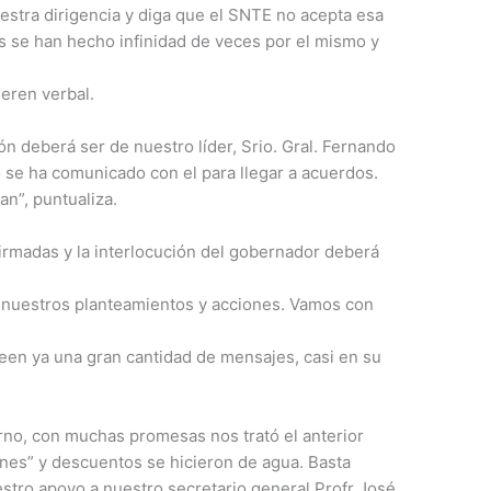
estra dirigencia y diga que el SNTE no acepta esa
 se han hecho infinidad de veces por el mismo y
ieren verbal.
ión deberá ser de nuestro líder, Srio. Gral. Fernando
 se ha comunicado con el para llegar a acuerdos.
n”, puntualiza.
firmadas y la interlocución del gobernador deberá
 nuestros planteamientos y acciones. Vamos con
 leen ya una gran cantidad de mensajes, casi en su
rno, con muchas promesas nos trató el anterior
nes” y descuentos se hicieron de agua. Basta
stro apoyo a nuestro secretario general Profr José