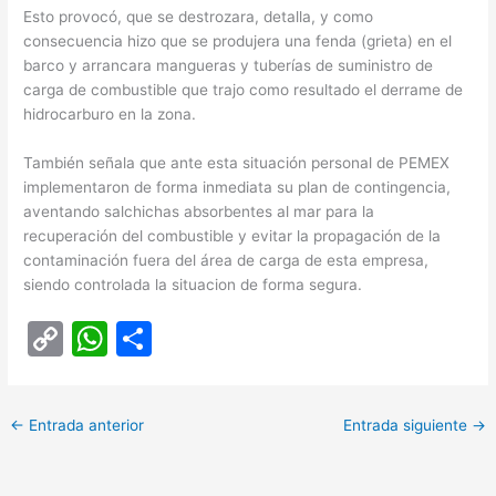
Esto provocó, que se destrozara, detalla, y como
consecuencia hizo que se produjera una fenda (grieta) en el
barco y arrancara mangueras y tuberías de suministro de
carga de combustible que trajo como resultado el derrame de
hidrocarburo en la zona.
También señala que ante esta situación personal de PEMEX
implementaron de forma inmediata su plan de contingencia,
aventando salchichas absorbentes al mar para la
recuperación del combustible y evitar la propagación de la
contaminación fuera del área de carga de esta empresa,
siendo controlada la situacion de forma segura.
C
W
C
o
h
o
p
at
m
←
Entrada anterior
Entrada siguiente
→
y
s
p
Li
A
ar