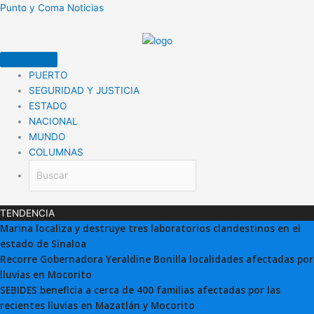
Ir
Punto y Coma Noticias
al
contenido
PUERTO
SEGURIDAD Y JUSTICIA
ESTADO
NACIONAL
MUNDO
COLUMNAS
TENDENCIA
Marina localiza y destruye tres laboratorios clandestinos en el
estado de Sinaloa
Recorre Gobernadora Yeraldine Bonilla localidades afectadas por
lluvias en Mocorito
SEBIDES beneficia a cerca de 400 familias afectadas por las
recientes lluvias en Mazatlán y Mocorito