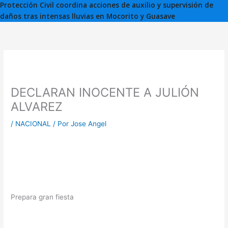
Protección Civil coordina acciones de auxilio y supervisión de
daños tras intensas lluvias en Mocorito y Guasave
DECLARAN INOCENTE A JULIÓN
ALVAREZ
/
NACIONAL
/ Por
Jose Angel
Prepara gran fiesta