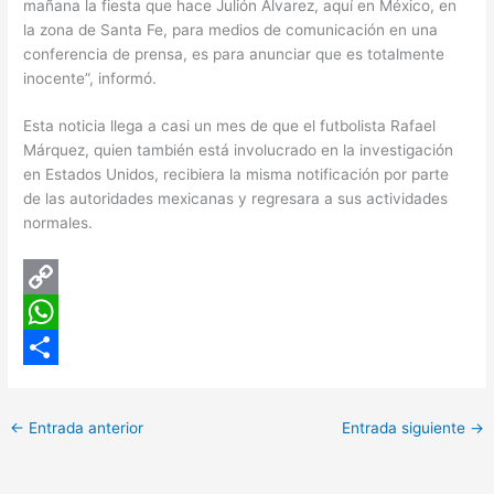
mañana la fiesta que hace Julión Álvarez, aquí en México, en
la zona de Santa Fe, para medios de comunicación en una
conferencia de prensa, es para anunciar que es totalmente
inocente”, informó.
Esta noticia llega a casi un mes de que el futbolista Rafael
Márquez, quien también está involucrado en la investigación
en Estados Unidos, recibiera la misma notificación por parte
de las autoridades mexicanas y regresara a sus actividades
normales.
C
o
W
p
h
C
y
a
o
←
Entrada anterior
Entrada siguiente
→
L
t
m
i
s
p