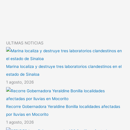
n
A
a
k
p
r
p
t
i
ULTIMAS NOTICIAS
r
Marina localiza y destruye tres laboratorios clandestinos en el
estado de Sinaloa
1 agosto, 2026
Recorre Gobernadora Yeraldine Bonilla localidades afectadas
por lluvias en Mocorito
1 agosto, 2026