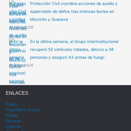
Protección Civil coordina acciones de auxilio y
supervisión de daños tras intensas lluvias en
Mocorito y Guasave
31 julio, 2026
En la última semana, el Grupo Interinstitucional
recuperó 52 vehículos robados, detuvo a 38
personas y aseguró 43 armas de fuego
31 julio, 2026
ENLACES
Puerto
Seguridad y Justicia
Estado
Nacional
Columna