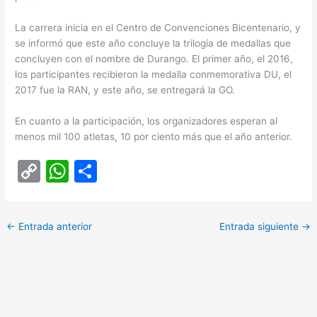
La carrera inicia en el Centro de Convenciones Bicentenario, y
se informó que este año concluye la trilogía de medallas que
concluyen con el nombre de Durango. El primer año, el 2016,
los participantes recibieron la medalla conmemorativa DU, el
2017 fue la RAN, y este año, se entregará la GO.
En cuanto a la participación, los organizadores esperan al
menos mil 100 atletas, 10 por ciento más que el año anterior.
C
W
C
o
h
o
p
at
m
←
Entrada anterior
Entrada siguiente
→
y
s
p
Li
A
ar
n
p
tir
k
p