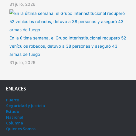
31 julio, 2026
En la última semana, el Grupo Interinstitucional recuperó 52
vehículos robados, detuvo a 38 personas y aseguró 43
armas de fuego
31 julio, 2026
ENLACES
Puerto
Seguridad y Justicia
Estado
Nacional
Columna
Quienes Somos