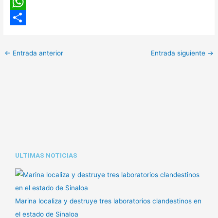
C
o
W
p
h
C
y
a
o
←
Entrada anterior
Entrada siguiente
→
L
t
m
i
s
p
n
A
a
k
p
r
p
t
i
ULTIMAS NOTICIAS
r
Marina localiza y destruye tres laboratorios clandestinos en
el estado de Sinaloa