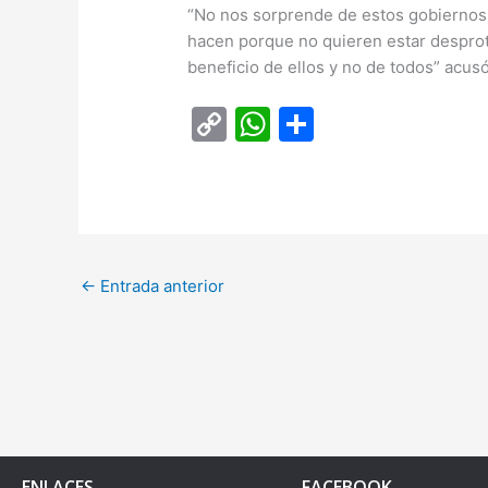
“No nos sorprende de estos gobiernos 
hacen porque no quieren estar desprote
beneficio de ellos y no de todos” acusó
C
W
C
o
h
o
p
at
m
y
s
p
Li
A
ar
←
Entrada anterior
n
p
tir
k
p
ENLACES
FACEBOOK