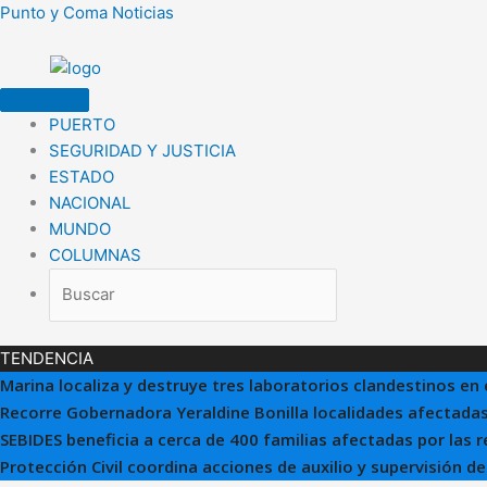
Ir
Punto y Coma Noticias
al
contenido
PUERTO
SEGURIDAD Y JUSTICIA
ESTADO
NACIONAL
MUNDO
COLUMNAS
TENDENCIA
Marina localiza y destruye tres laboratorios clandestinos en 
Recorre Gobernadora Yeraldine Bonilla localidades afectadas
SEBIDES beneficia a cerca de 400 familias afectadas por las 
Protección Civil coordina acciones de auxilio y supervisión d