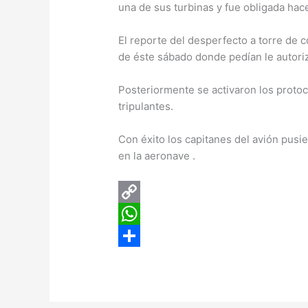
una de sus turbinas y fue obligada hac
El reporte del desperfecto a torre de 
de éste sábado donde pedían le autoriza
Posteriormente se activaron los protoc
tripulantes.
Con éxito los capitanes del avión pusi
en la aeronave .
C
o
W
p
h
C
y
a
o
L
t
m