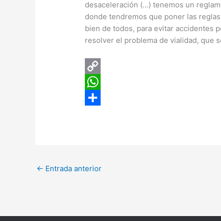
desaceleración (…) tenemos un reglam
donde tendremos que poner las reglas d
bien de todos, para evitar accidentes p
resolver el problema de vialidad, que se
C
o
W
p
h
C
y
a
o
L
t
m
i
s
p
←
Entrada anterior
n
A
a
k
p
r
p
t