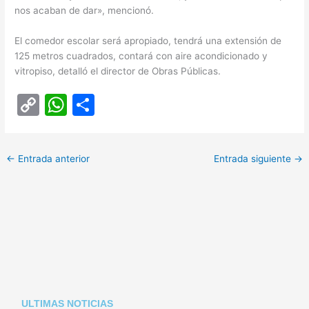
nos acaban de dar», mencionó.
El comedor escolar será apropiado, tendrá una extensión de
125 metros cuadrados, contará con aire acondicionado y
vitropiso, detalló el director de Obras Públicas.
C
W
C
o
h
o
p
at
m
←
Entrada anterior
Entrada siguiente
→
y
s
p
Li
A
ar
n
p
tir
k
p
ULTIMAS NOTICIAS