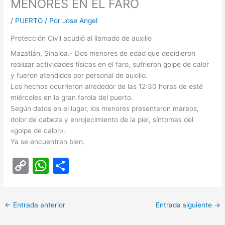
MENORES EN EL FARO
/
PUERTO
/ Por
Jose Angel
Protección Civil acudió al llamado de auxilio
Mazatlán, Sinaloa.- Dos menores de edad que decidieron
realizar actividades físicas en el faro, sufrieron golpe de calor
y fueron atendidos por personal de auxilio.
Los hechos ocurrieron alrededor de las 12:30 horas de esté
miércoles en la gran farola del puerto.
Según datos en el lugar, los menores presentaron mareos,
dolor de cabeza y enrojecimiento de la piel, síntomas del
«golpe de calor».
Ya se encuentran bien.
C
W
C
o
h
o
p
at
m
←
Entrada anterior
Entrada siguiente
→
y
s
p