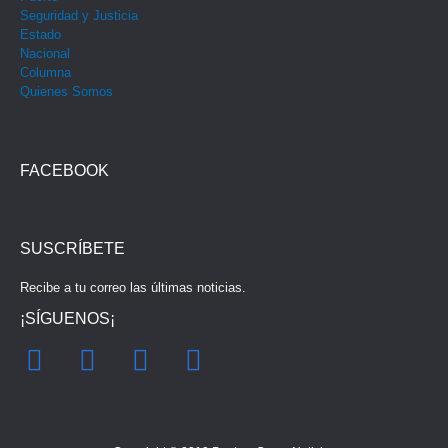
Seguridad y Justicia
Estado
Nacional
Columna
Quienes Somos
FACEBOOK
SUSCRÍBETE
Recibe a tu correo las últimas noticias.
¡SÍGUENOS¡
F
I
Y
T
a
n
o
w
c
s
u
i
e
t
t
t