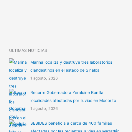
Li
A
ar
n
p
tir
k
p
ULTIMAS NOTICIAS
Marina localiza y destruye tres laboratorios
clandestinos en el estado de Sinaloa
1 agosto, 2026
Recorre Gobernadora Yeraldine Bonilla
localidades afectadas por lluvias en Mocorito
1 agosto, 2026
SEBIDES beneficia a cerca de 400 familias
afectadas por las recientes lluvias en Mazatlán