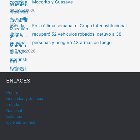
Mocorito y Guasave
31 julio, 2026
En la última semana, el Grupo Interinstitucional
recuperó 52 vehículos robados, detuvo a 38
personas y aseguró 43 armas de fuego
31 julio, 2026
ENLACES
Puerto
Seguridad y Justicia
Estado
Nacional
Columna
Quienes Somos