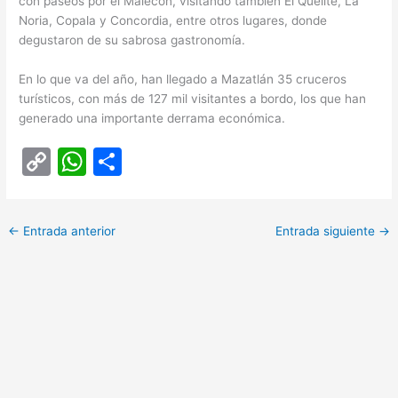
con paseos por el Malecón, visitando también El Quelite, La
Noria, Copala y Concordia, entre otros lugares, donde
degustaron de su sabrosa gastronomía.
En lo que va del año, han llegado a Mazatlán 35 cruceros
turísticos, con más de 127 mil visitantes a bordo, los que han
generado una importante derrama económica.
C
W
C
o
h
o
p
at
m
←
Entrada anterior
Entrada siguiente
→
y
s
p
Li
A
ar
n
p
tir
k
p