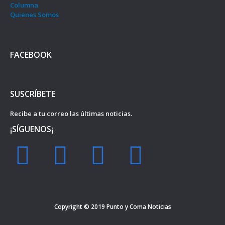
Columna
Quienes Somos
FACEBOOK
SUSCRÍBETE
Recibe a tu correo las últimas noticias.
¡SÍGUENOS¡
F
I
Y
T
a
n
o
w
c
s
u
i
Copyright © 2019
Punto y Coma Noticias