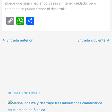
puede que sigan haciendo casas sin tener cuidado, pero
tampoco se puede frenar el desarrollo.
C
W
C
o
h
o
p
at
m
←
Entrada anterior
Entrada siguiente
→
y
s
p
Li
A
ar
n
p
tir
k
p
ULTIMAS NOTICIAS