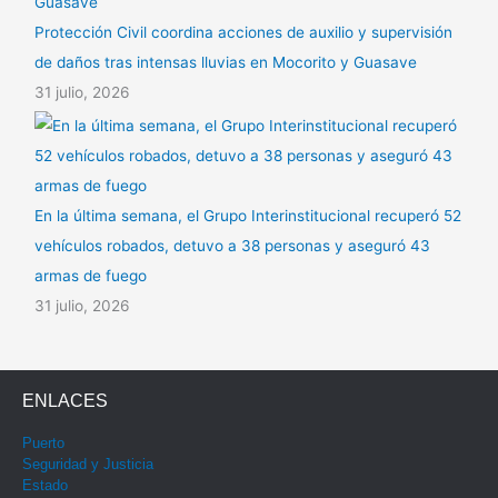
Protección Civil coordina acciones de auxilio y supervisión
de daños tras intensas lluvias en Mocorito y Guasave
31 julio, 2026
En la última semana, el Grupo Interinstitucional recuperó 52
vehículos robados, detuvo a 38 personas y aseguró 43
armas de fuego
31 julio, 2026
ENLACES
Puerto
Seguridad y Justicia
Estado