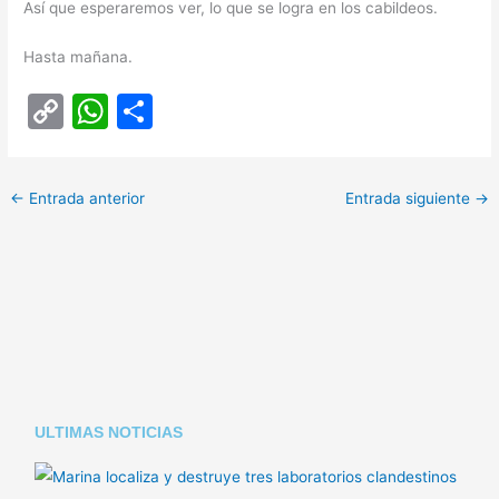
Así que esperaremos ver, lo que se logra en los cabildeos.
Hasta mañana.
C
W
C
o
h
o
p
at
m
←
Entrada anterior
Entrada siguiente
→
y
s
p
Li
A
ar
n
p
tir
k
p
ULTIMAS NOTICIAS