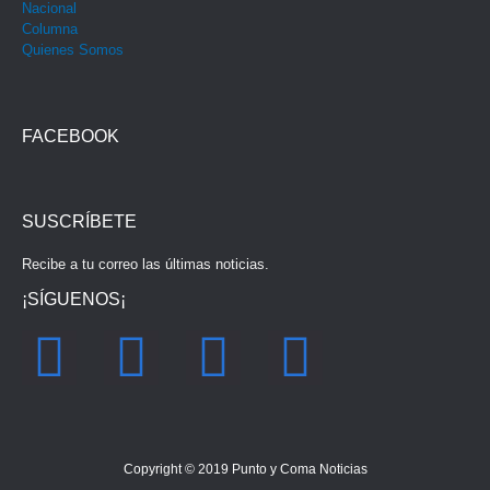
Nacional
Columna
Quienes Somos
FACEBOOK
SUSCRÍBETE
Recibe a tu correo las últimas noticias.
¡SÍGUENOS¡
F
I
Y
T
a
n
o
w
c
s
u
i
Copyright © 2019
Punto y Coma Noticias