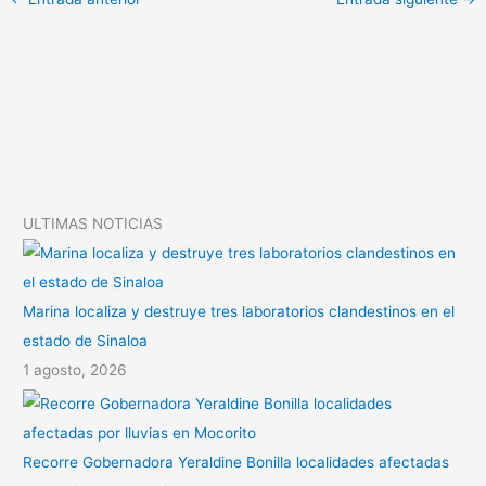
L
t
m
i
s
p
n
A
a
k
p
r
p
t
i
ULTIMAS NOTICIAS
r
Marina localiza y destruye tres laboratorios clandestinos en el
estado de Sinaloa
1 agosto, 2026
Recorre Gobernadora Yeraldine Bonilla localidades afectadas