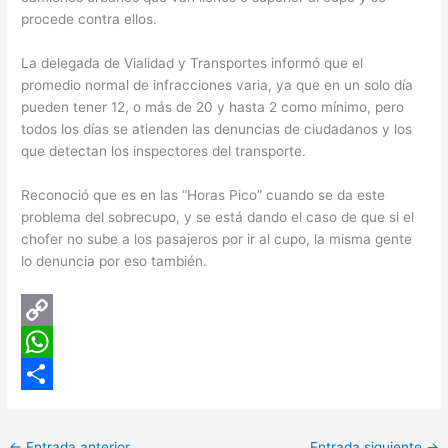
procede contra ellos.
La delegada de Vialidad y Transportes informó que el
promedio normal de infracciones varia, ya que en un solo día
pueden tener 12, o más de 20 y hasta 2 como mínimo, pero
todos los días se atienden las denuncias de ciudadanos y los
que detectan los inspectores del transporte.
Reconoció que es en las “Horas Pico” cuando se da este
problema del sobrecupo, y se está dando el caso de que si el
chofer no sube a los pasajeros por ir al cupo, la misma gente
lo denuncia por eso también.
C
o
W
p
h
C
y
a
o
←
Entrada anterior
Entrada siguiente
→