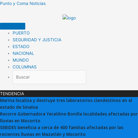
Ir
Punto y Coma Noticias
al
contenido
PUERTO
SEGURIDAD Y JUSTICIA
ESTADO
NACIONAL
MUNDO
COLUMNAS
TENDENCIA
Marina localiza y destruye tres laboratorios clandestinos en el
estado de Sinaloa
Recorre Gobernadora Yeraldine Bonilla localidades afectadas por
lluvias en Mocorito
SEBIDES beneficia a cerca de 400 familias afectadas por las
recientes lluvias en Mazatlán y Mocorito