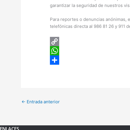
garantizar la seguridad de nuestros vis
Para reportes o denuncias anónimas, ex
telefónicas directa al 986 81 26 y 911 
C
o
W
p
h
C
y
a
o
L
t
m
i
s
p
←
Entrada anterior
n
A
a
k
p
r
p
t
ENLACES