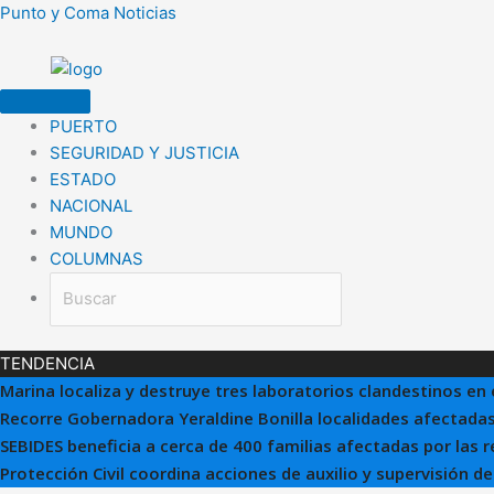
Ir
Punto y Coma Noticias
al
contenido
PUERTO
SEGURIDAD Y JUSTICIA
ESTADO
NACIONAL
MUNDO
COLUMNAS
TENDENCIA
Marina localiza y destruye tres laboratorios clandestinos en 
Recorre Gobernadora Yeraldine Bonilla localidades afectadas
SEBIDES beneficia a cerca de 400 familias afectadas por las 
Protección Civil coordina acciones de auxilio y supervisión d