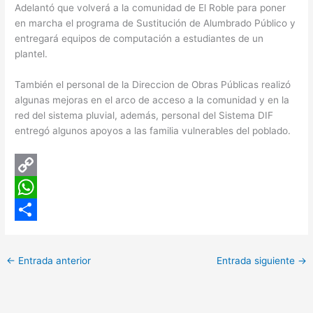
Adelantó que volverá a la comunidad de El Roble para poner
en marcha el programa de Sustitución de Alumbrado Público y
entregará equipos de computación a estudiantes de un
plantel.
También el personal de la Direccion de Obras Públicas realizó
algunas mejoras en el arco de acceso a la comunidad y en la
red del sistema pluvial, además, personal del Sistema DIF
entregó algunos apoyos a las familia vulnerables del poblado.
C
o
W
p
h
C
y
a
o
←
Entrada anterior
Entrada siguiente
→
L
t
m
i
s
p