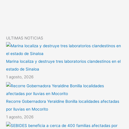
n
A
a
k
p
r
p
t
i
ULTIMAS NOTICIAS
r
Marina localiza y destruye tres laboratorios clandestinos en el
estado de Sinaloa
1 agosto, 2026
Recorre Gobernadora Yeraldine Bonilla localidades afectadas
por lluvias en Mocorito
1 agosto, 2026