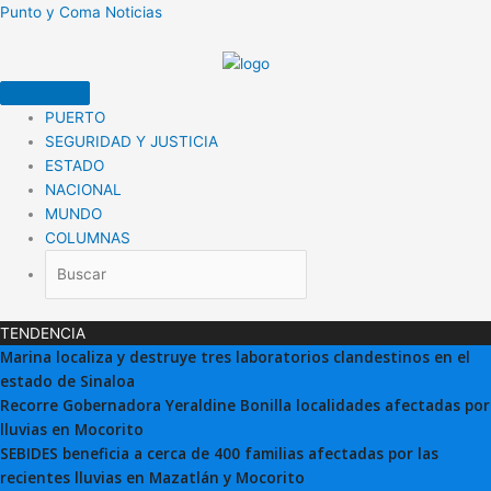
Ir
Punto y Coma Noticias
al
contenido
PUERTO
SEGURIDAD Y JUSTICIA
ESTADO
NACIONAL
MUNDO
COLUMNAS
TENDENCIA
Marina localiza y destruye tres laboratorios clandestinos en el
estado de Sinaloa
Recorre Gobernadora Yeraldine Bonilla localidades afectadas por
lluvias en Mocorito
SEBIDES beneficia a cerca de 400 familias afectadas por las
recientes lluvias en Mazatlán y Mocorito