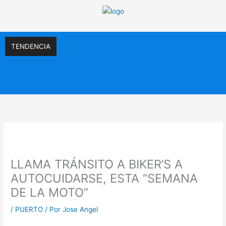
Ir
al
contenido
TENDENCIA
LLAMA TRÁNSITO A BIKER’S A
AUTOCUIDARSE, ESTA “SEMANA
DE LA MOTO”
/
PUERTO
/ Por
Jose Angel