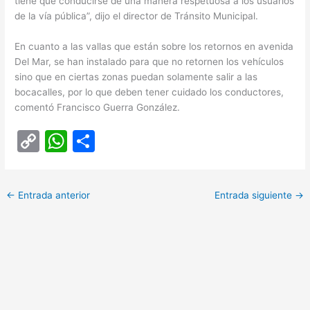
tiene que conducirse de una manera respetuosa a los usuarios
de la vía pública”, dijo el director de Tránsito Municipal.
En cuanto a las vallas que están sobre los retornos en avenida
Del Mar, se han instalado para que no retornen los vehículos
sino que en ciertas zonas puedan solamente salir a las
bocacalles, por lo que deben tener cuidado los conductores,
comentó Francisco Guerra González.
C
W
C
o
h
o
p
at
m
←
Entrada anterior
Entrada siguiente
→
y
s
p
Li
A
ar
n
p
tir
k
p