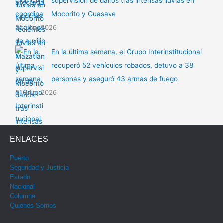
supervisión de daños tras intensas lluvias en
Mocorito y Guasave
31 julio, 2026
En la última semana, el Grupo Interinstitucional
recuperó 52 vehículos robados, detuvo a 38
personas y aseguró 43 armas de fuego
31 julio, 2026
ENLACES
Puerto
Seguridad y Justicia
Estado
Nacional
Columna
Quienes Somos