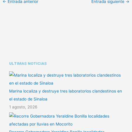
←
Entrada anterior
Entrada siguiente
→
L
t
m
i
s
p
n
A
a
k
p
r
p
t
i
ULTIMAS NOTICIAS
r
Marina localiza y destruye tres laboratorios clandestinos en
el estado de Sinaloa
1 agosto, 2026
Recorre Gobernadora Yeraldine Bonilla localidades