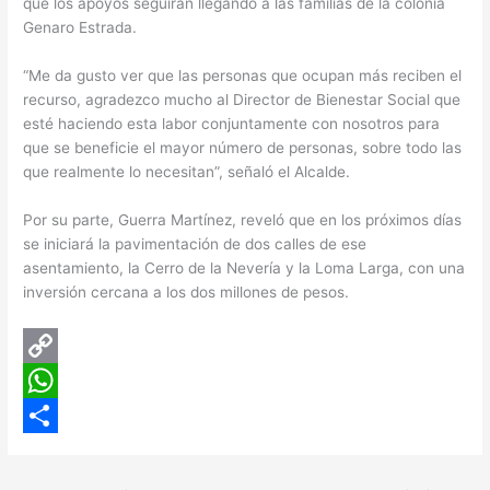
que los apoyos seguirán llegando a las familias de la colonia
Genaro Estrada.
“Me da gusto ver que las personas que ocupan más reciben el
recurso, agradezco mucho al Director de Bienestar Social que
esté haciendo esta labor conjuntamente con nosotros para
que se beneficie el mayor número de personas, sobre todo las
que realmente lo necesitan”, señaló el Alcalde.
Por su parte, Guerra Martínez, reveló que en los próximos días
se iniciará la pavimentación de dos calles de ese
asentamiento, la Cerro de la Nevería y la Loma Larga, con una
inversión cercana a los dos millones de pesos.
C
o
W
p
h
C
y
a
o