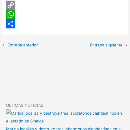
C
o
W
p
h
C
y
a
o
←
Entrada anterior
Entrada siguiente
→
L
t
m
i
s
p
n
A
a
k
p
r
p
t
i
ULTIMAS NOTICIAS
r
Marina localiza y destruye tres laboratorios clandestinos en el