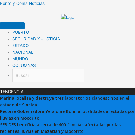
Ir
Punto y Coma Noticias
al
contenido
PUERTO
SEGURIDAD Y JUSTICIA
ESTADO
NACIONAL
MUNDO
COLUMNAS
TENDENCIA
Marina localiza y destruye tres laboratorios clandestinos en el
estado de Sinaloa
Recorre Gobernadora Yeraldine Bonilla localidades afectadas por
lluvias en Mocorito
SEBIDES beneficia a cerca de 400 familias afectadas por las
recientes lluvias en Mazatlán y Mocorito