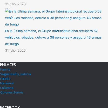
31 julio, 2026
En la última semana, el Grupo Interinstitucional recuperó 52
vehículos robados, detuvo a 38 personas y aseguró 43 armas
de fuego
31 julio, 2026
ENLACES
Puerto
Seguridad y Justicia
Estado
Nacional
Columna
Quienes Somos
FACEBOOK