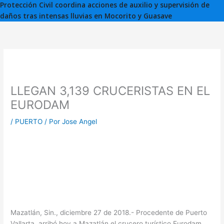
Protección Civil coordina acciones de auxilio y supervisión de
daños tras intensas lluvias en Mocorito y Guasave
LLEGAN 3,139 CRUCERISTAS EN EL
EURODAM
/
PUERTO
/ Por
Jose Angel
Mazatlán, Sin., diciembre 27 de 2018.- Procedente de Puerto
Vallarta, arribó hoy a Mazatlán el crucero turístico Eurodam,