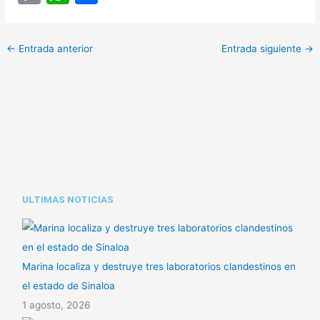
o
h
o
p
at
m
←
Entrada anterior
Entrada siguiente
→
y
s
p
Li
A
ar
n
p
tir
k
p
ULTIMAS NOTICIAS
Marina localiza y destruye tres laboratorios clandestinos en
el estado de Sinaloa
1 agosto, 2026