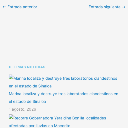
p
at
m
←
Entrada anterior
Entrada siguiente
→
y
s
p
Li
A
ar
n
p
tir
k
p
ULTIMAS NOTICIAS
Marina localiza y destruye tres laboratorios clandestinos en
el estado de Sinaloa
1 agosto, 2026