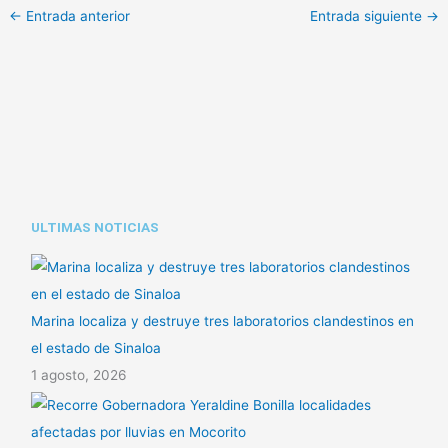
y
a
o
←
Entrada anterior
Entrada siguiente
→
L
t
m
i
s
p
n
A
a
k
p
r
p
t
i
ULTIMAS NOTICIAS
r
Marina localiza y destruye tres laboratorios clandestinos en
el estado de Sinaloa
1 agosto, 2026