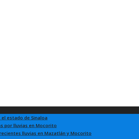
 el estado de Sinaloa
s por lluvias en Mocorito
 recientes lluvias en Mazatlán y Mocorito