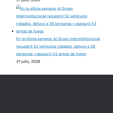
En la última semana, el Grupo Interinstitucional
recuperó 52 vehículos robados, detuvo a 38
personas y aseguró 43 armas de fuego
31 julio, 2026