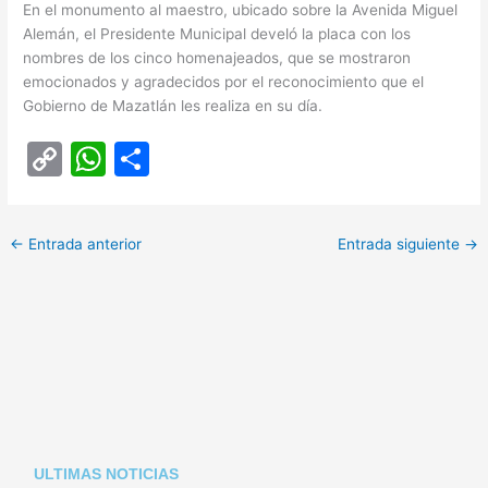
En el monumento al maestro, ubicado sobre la Avenida Miguel
Alemán, el Presidente Municipal develó la placa con los
nombres de los cinco homenajeados, que se mostraron
emocionados y agradecidos por el reconocimiento que el
Gobierno de Mazatlán les realiza en su día.
C
W
C
o
h
o
p
at
m
←
Entrada anterior
Entrada siguiente
→
y
s
p
Li
A
ar
n
p
tir
k
p
ULTIMAS NOTICIAS