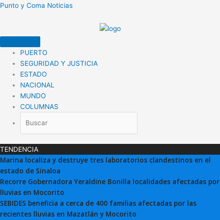
Ir
Punto y Coma Noticias
al
contenido
PUERTO
SEGURIDAD Y JUSTICIA
ESTADO
NACIONAL
MUNDO
COLUMNAS
TENDENCIA
Marina localiza y destruye tres laboratorios clandestinos en el
estado de Sinaloa
Recorre Gobernadora Yeraldine Bonilla localidades afectadas por
lluvias en Mocorito
SEBIDES beneficia a cerca de 400 familias afectadas por las
recientes lluvias en Mazatlán y Mocorito