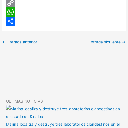
C
o
W
p
h
C
y
a
o
←
Entrada anterior
Entrada siguiente
→
L
t
m
i
s
p
n
A
a
k
p
r
p
t
i
ULTIMAS NOTICIAS
r
Marina localiza y destruye tres laboratorios clandestinos en el