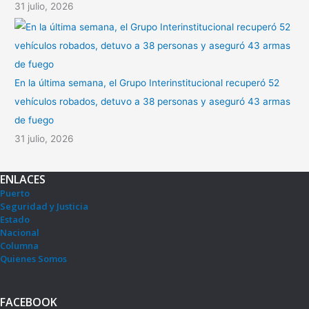
31 julio, 2026
En la última semana, el Grupo Interinstitucional recuperó 52
vehículos robados, detuvo a 38 personas y aseguró 43 armas
de fuego
31 julio, 2026
ENLACES
Puerto
Seguridad y Justicia
Estado
Nacional
Columna
Quienes Somos
FACEBOOK