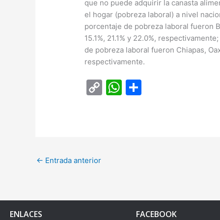
que no puede adquirir la canasta alime
el hogar (pobreza laboral) a nivel nac
porcentaje de pobreza laboral fueron Ba
15.1%, 21.1% y 22.0%, respectivamente
de pobreza laboral fueron Chiapas, Oa
respectivamente.
C
W
C
o
h
o
p
at
m
y
s
p
Li
A
ar
←
Entrada anterior
n
p
tir
k
p
ENLACES
FACEBOOK