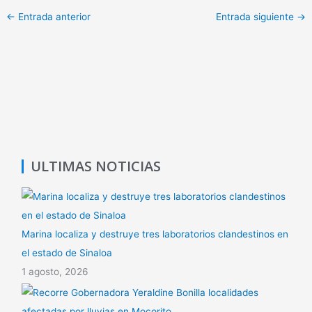
p
at
m
←
Entrada anterior
Entrada siguiente
→
y
s
p
Li
A
ar
n
p
tir
k
p
ULTIMAS NOTICIAS
Marina localiza y destruye tres laboratorios clandestinos en
el estado de Sinaloa
1 agosto, 2026