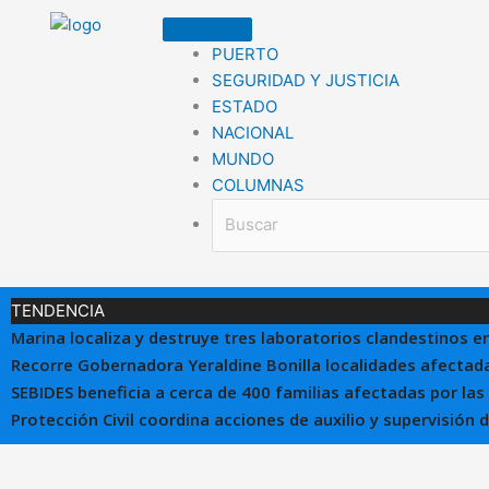
Ir
al
PUERTO
contenido
SEGURIDAD Y JUSTICIA
ESTADO
NACIONAL
MUNDO
COLUMNAS
TENDENCIA
Marina localiza y destruye tres laboratorios clandestinos e
Recorre Gobernadora Yeraldine Bonilla localidades afectada
SEBIDES beneficia a cerca de 400 familias afectadas por las
Protección Civil coordina acciones de auxilio y supervisión