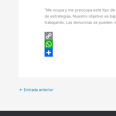
“Me ocupa y me preocupa este tipo de 
de estrategias. Nuestro objetivo es baj
trabajando. Las denuncias se pueden real
C
o
W
p
h
C
y
a
o
L
t
m
i
s
p
←
Entrada anterior
n
A
a
k
p
r
p
t