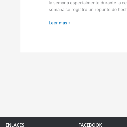
la semana especialmente durante la cel
FIN
semana se registró un repunte de hech
DE
AÑO
Leer más »
ENLACES
FACEBOOK