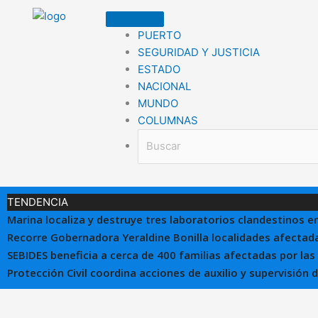
Ir
al
PUERTO
contenido
SEGURIDAD Y JUSTICIA
ESTADO
NACIONAL
MUNDO
COLUMNAS
TENDENCIA
Marina localiza y destruye tres laboratorios clandestinos e
Recorre Gobernadora Yeraldine Bonilla localidades afectada
SEBIDES beneficia a cerca de 400 familias afectadas por las
Protección Civil coordina acciones de auxilio y supervisión