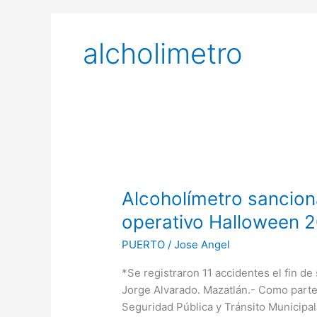
alcholimetro
Alcoholímetro
sanciona
Alcoholímetro sancion
a
28
operativo Halloween 
conductores
PUERTO
/
Jose Angel
en
operativo
*Se registraron 11 accidentes el fin de
Halloween
Jorge Alvarado. Mazatlán.- Como parte 
2021
Seguridad Pública y Tránsito Municipal