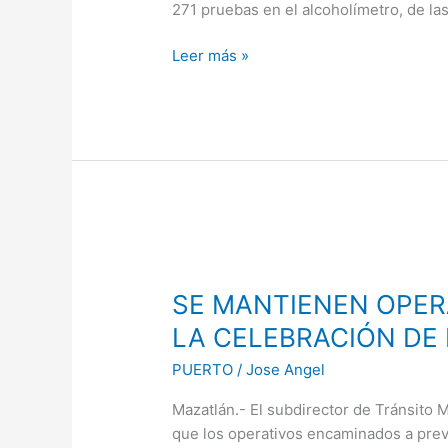
271 pruebas en el alcoholímetro, de la
Leer más »
SE
MANTIENEN
SE MANTIENEN OPER
OPERATIVOS
DE
LA CELEBRACIÓN DE 
TRÁNSITO
PUERTO
/
Jose Angel
PARA
LA
Mazatlán.- El subdirector de Tránsito 
CELEBRACIÓN
que los operativos encaminados a prev
DE