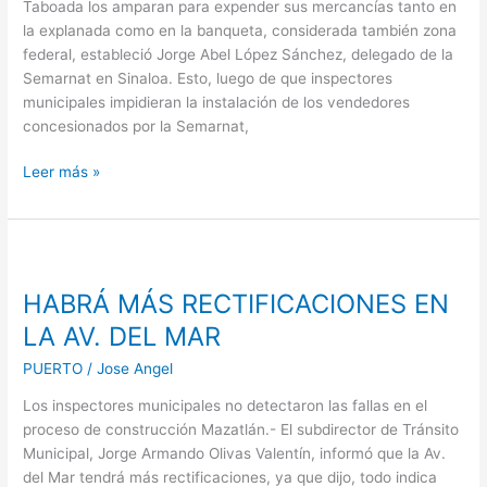
Taboada los amparan para expender sus mercancías tanto en
SI
la explanada como en la banqueta, considerada también zona
ES
federal, estableció Jorge Abel López Sánchez, delegado de la
ZONA
Semarnat en Sinaloa. Esto, luego de que inspectores
FEDERAL
municipales impidieran la instalación de los vendedores
concesionados por la Semarnat,
Leer más »
HABRÁ
MÁS
HABRÁ MÁS RECTIFICACIONES EN
RECTIFICACIONES
EN
LA AV. DEL MAR
LA
PUERTO
/
Jose Angel
AV.
DEL
Los inspectores municipales no detectaron las fallas en el
MAR
proceso de construcción Mazatlán.- El subdirector de Tránsito
Municipal, Jorge Armando Olivas Valentín, informó que la Av.
del Mar tendrá más rectificaciones, ya que dijo, todo indica