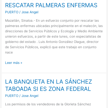
RESCATAR
RESCATAR PALMERAS ENFERMAS
PALMERAS
PUERTO
/
Jose Angel
ENFERMAS
Mazatlán, Sinaloa.- En un esfuerzo conjunto por rescatar las
palmeras enfermas ubicadas principalmente en el malecón, las
direcciones de Servicios Públicos y Ecología y Medio Ambiente
unieron esfuerzos, a partir de este lunes, con especialistas de
gobierno del estado . Luis Antonio González Olague, director
de Servicios Públicos, explicó que este trabajo en conjunto
nace
Leer más »
LA BANQUETA EN LA SÁNCHEZ
LA
BANQUETA
TABOADA SI ES ZONA FEDERAL
EN
PUERTO
/
Jose Angel
LA
SÁNCHEZ
Los permisos de los vendedores de la Glorieta Sánchez
TABOADA