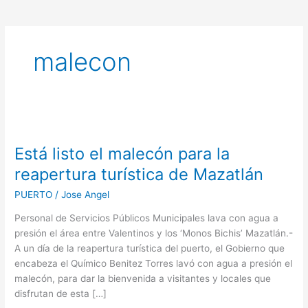
malecon
Está
listo
Está listo el malecón para la
el
malecón
reapertura turística de Mazatlán
para
PUERTO
/
Jose Angel
la
reapertura
Personal de Servicios Públicos Municipales lava con agua a
turística
presión el área entre Valentinos y los ‘Monos Bichis’ Mazatlán.-
de
A un día de la reapertura turística del puerto, el Gobierno que
Mazatlán
encabeza el Químico Benitez Torres lavó con agua a presión el
malecón, para dar la bienvenida a visitantes y locales que
disfrutan de esta […]