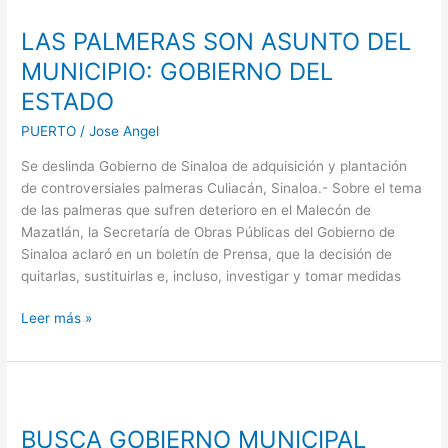
PALMERAS
LAS PALMERAS SON ASUNTO DEL
SON
ASUNTO
MUNICIPIO: GOBIERNO DEL
DEL
ESTADO
MUNICIPIO:
GOBIERNO
PUERTO
/
Jose Angel
DEL
Se deslinda Gobierno de Sinaloa de adquisición y plantación
ESTADO
de controversiales palmeras Culiacán, Sinaloa.- Sobre el tema
de las palmeras que sufren deterioro en el Malecón de
Mazatlán, la Secretaría de Obras Públicas del Gobierno de
Sinaloa aclaró en un boletín de Prensa, que la decisión de
quitarlas, sustituirlas e, incluso, investigar y tomar medidas
Leer más »
BUSCA
GOBIERNO
BUSCA GOBIERNO MUNICIPAL
MUNICIPAL