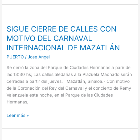
SIGUE
CIERRE
SIGUE CIERRE DE CALLES CON
DE
CALLES
MOTIVO DEL CARNAVAL
CON
INTERNACIONAL DE MAZATLÁN
MOTIVO
DEL
PUERTO
/
Jose Angel
CARNAVAL
Se cerró la zona del Parque de Ciudades Hermanas a parir de
INTERNACIONAL
las 13:30 hs; Las calles aledañas a la Plazuela Machado serán
DE
cerradas a partir del jueves. Mazatlán, Sinaloa.- Con motivo
MAZATLÁN
de la Coronación del Rey del Carnaval y el concierto de Remy
Valenzuela esta noche, en el Parque de las Ciudades
Hermanas,
Leer más »
LAS