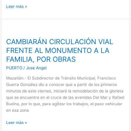
Leer más »
CAMBIARÁN
CIRCULACIÓN
CAMBIARÁN CIRCULACIÓN VIAL
VIAL
FRENTE
FRENTE AL MONUMENTO A LA
AL
FAMILIA, POR OBRAS
MONUMENTO
A
PUERTO
/
Jose Angel
LA
Mazatlán.- El Subdirector de Tránsito Municipal, Francisco
FAMILIA,
Guerra González dio a conocer que a partir de los primeros
POR
minutos de este viernes, iniciará la remodelación de la glorieta
OBRAS
que se encuentra en el cruce de las avenidas Del Mar y Rafael
Buelna, por lo que, para agilizar los trabajos, el paso vehicular
en esa zona
Leer más »