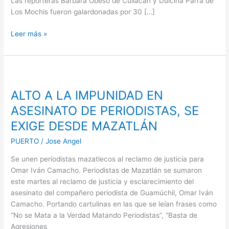
Las reporteras Bárbara Obeso de Culiacán y Dulcina Parra de
30,
Los Mochis fueron galardonadas por 30 […]
40,
Y
Leer más »
45
AÑOS
DE
ALTO
TRAYECTORIA
A
ALTO A LA IMPUNIDAD EN
LA
IMPUNIDAD
ASESINATO DE PERIODISTAS, SE
EN
EXIGE DESDE MAZATLÁN
ASESINATO
DE
PUERTO
/
Jose Angel
PERIODISTAS,
Se unen periodistas mazatlecos al reclamo de justicia para
SE
Omar Iván Camacho. Periodistas de Mazatlán se sumaron
EXIGE
este martes al reclamo de justicia y esclarecimiento del
DESDE
asesinato del compañero periodista de Guamúchil, Omar Iván
MAZATLÁN
Camacho. Portando cartulinas en las que se leían frases como
“No se Mata a la Verdad Matando Periodistas”, “Basta de
Agresiones