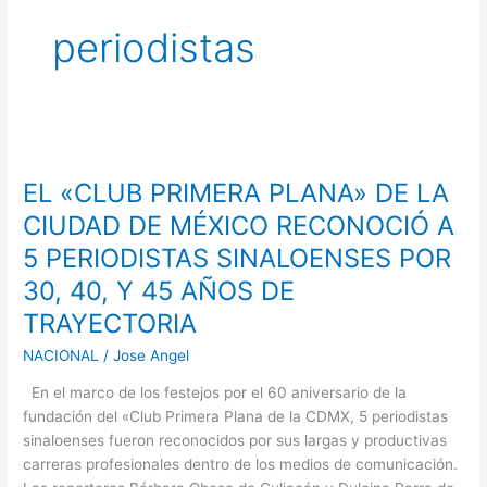
periodistas
EL
«CLUB
EL «CLUB PRIMERA PLANA» DE LA
PRIMERA
PLANA»
CIUDAD DE MÉXICO RECONOCIÓ A
DE
5 PERIODISTAS SINALOENSES POR
LA
30, 40, Y 45 AÑOS DE
CIUDAD
DE
TRAYECTORIA
MÉXICO
NACIONAL
/
Jose Angel
RECONOCIÓ
A
En el marco de los festejos por el 60 aniversario de la
5
fundación del «Club Primera Plana de la CDMX, 5 periodistas
PERIODISTAS
sinaloenses fueron reconocidos por sus largas y productivas
SINALOENSES
carreras profesionales dentro de los medios de comunicación.
POR