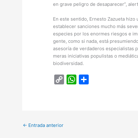
en grave peligro de desaparecer”, alert
En este sentido, Ernesto Zazueta hizo u
establecer sanciones mucho más severa
especies por los enormes riesgos e im
gente, como si nada, está presumiendo 
asesoría de verdaderos especialistas 
meras iniciativas populistas o mediáti
biodiversidad.
C
W
C
o
h
o
p
at
m
y
s
p
Li
A
ar
←
Entrada anterior
n
p
tir