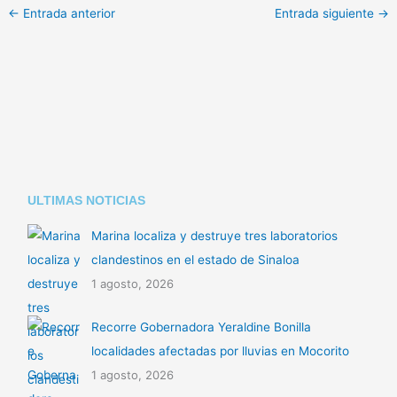
p
at
m
←
Entrada anterior
Entrada siguiente
→
y
s
p
Li
A
ar
n
p
tir
k
p
ULTIMAS NOTICIAS
Marina localiza y destruye tres laboratorios
clandestinos en el estado de Sinaloa
1 agosto, 2026
Recorre Gobernadora Yeraldine Bonilla
localidades afectadas por lluvias en Mocorito
1 agosto, 2026