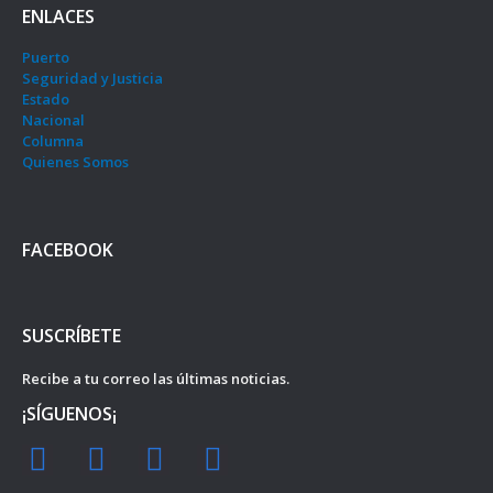
ENLACES
Puerto
Seguridad y Justicia
Estado
Nacional
Columna
Quienes Somos
FACEBOOK
SUSCRÍBETE
Recibe a tu correo las últimas noticias.
¡SÍGUENOS¡
F
I
Y
T
a
n
o
w