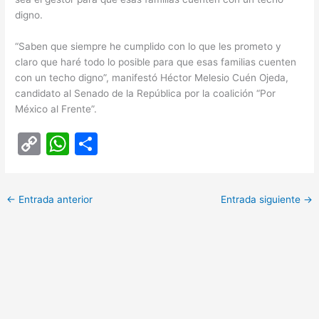
digno.
“Saben que siempre he cumplido con lo que les prometo y
claro que haré todo lo posible para que esas familias cuenten
con un techo digno”, manifestó Héctor Melesio Cuén Ojeda,
candidato al Senado de la República por la coalición “Por
México al Frente”.
C
W
C
o
h
o
p
at
m
←
Entrada anterior
Entrada siguiente
→
y
s
p
Li
A
ar
n
p
tir
k
p