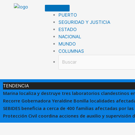
Ir
al
PUERTO
contenido
SEGURIDAD Y JUSTICIA
ESTADO
NACIONAL
MUNDO
COLUMNAS
TENDENCIA
Marina localiza y destruye tres laboratorios clandestinos e
Recorre Gobernadora Yeraldine Bonilla localidades afectada
SEBIDES beneficia a cerca de 400 familias afectadas por las
Protección Civil coordina acciones de auxilio y supervisión