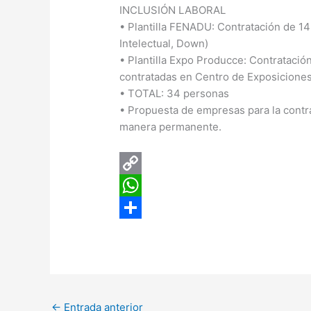
INCLUSIÓN LABORAL
• Plantilla FENADU: Contratación de 1
Intelectual, Down)
• Plantilla Expo Producce: Contrataci
contratadas en Centro de Exposicione
• TOTAL: 34 personas
• Propuesta de empresas para la contr
manera permanente.
C
o
W
p
h
C
y
a
o
L
t
m
i
s
p
←
Entrada anterior