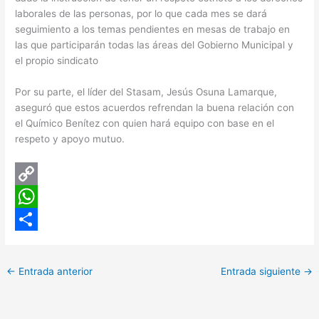
laborales de las personas, por lo que cada mes se dará
seguimiento a los temas pendientes en mesas de trabajo en
las que participarán todas las áreas del Gobierno Municipal y
el propio sindicato
Por su parte, el líder del Stasam, Jesús Osuna Lamarque,
aseguró que estos acuerdos refrendan la buena relación con
el Químico Benítez con quien hará equipo con base en el
respeto y apoyo mutuo.
C
o
W
p
h
C
y
a
o
←
Entrada anterior
Entrada siguiente
→
L
t
m
i
s
p