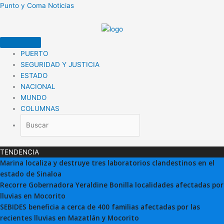
Ir
Punto y Coma Noticias
al
contenido
PUERTO
SEGURIDAD Y JUSTICIA
ESTADO
NACIONAL
MUNDO
COLUMNAS
TENDENCIA
Marina localiza y destruye tres laboratorios clandestinos en el
estado de Sinaloa
Recorre Gobernadora Yeraldine Bonilla localidades afectadas por
lluvias en Mocorito
SEBIDES beneficia a cerca de 400 familias afectadas por las
recientes lluvias en Mazatlán y Mocorito