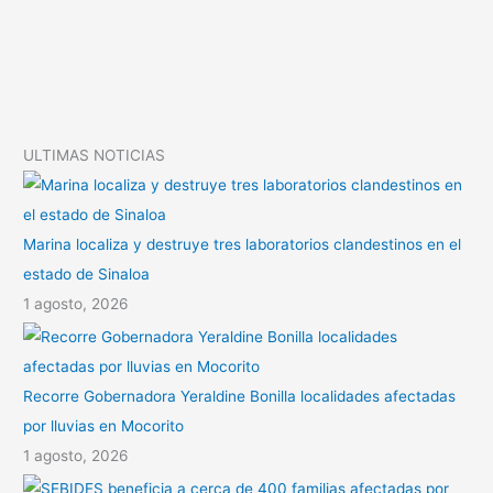
n
A
a
k
p
r
p
t
i
ULTIMAS NOTICIAS
r
Marina localiza y destruye tres laboratorios clandestinos en el
estado de Sinaloa
1 agosto, 2026
Recorre Gobernadora Yeraldine Bonilla localidades afectadas
por lluvias en Mocorito
1 agosto, 2026