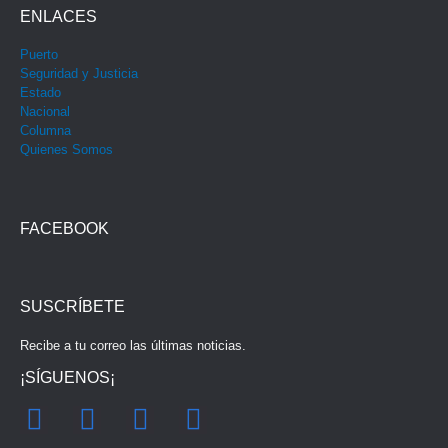
ENLACES
Puerto
Seguridad y Justicia
Estado
Nacional
Columna
Quienes Somos
FACEBOOK
SUSCRÍBETE
Recibe a tu correo las últimas noticias.
¡SÍGUENOS¡
F
I
Y
T
a
n
o
w