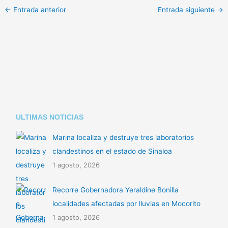
y
a
o
←
Entrada anterior
Entrada siguiente
→
L
t
m
i
s
p
n
A
a
k
p
r
p
t
i
ULTIMAS NOTICIAS
r
Marina localiza y destruye tres laboratorios
clandestinos en el estado de Sinaloa
1 agosto, 2026
Recorre Gobernadora Yeraldine Bonilla
localidades afectadas por lluvias en Mocorito
1 agosto, 2026