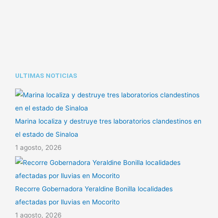
n
A
a
k
p
r
p
t
i
ULTIMAS NOTICIAS
r
Marina localiza y destruye tres laboratorios clandestinos en
el estado de Sinaloa
1 agosto, 2026
Recorre Gobernadora Yeraldine Bonilla localidades
afectadas por lluvias en Mocorito
1 agosto, 2026