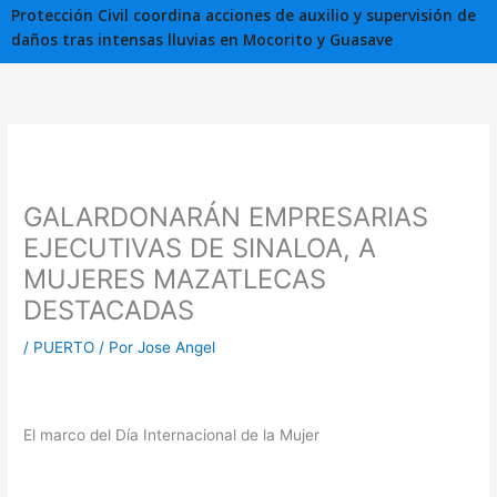
Protección Civil coordina acciones de auxilio y supervisión de
daños tras intensas lluvias en Mocorito y Guasave
GALARDONARÁN EMPRESARIAS
EJECUTIVAS DE SINALOA, A
MUJERES MAZATLECAS
DESTACADAS
/
PUERTO
/ Por
Jose Angel
El marco del Día Internacional de la Mujer