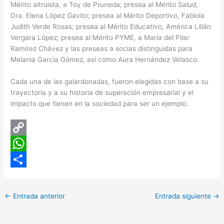
Mérito altruista, a Toy de Pruneda; presea al Mérito Salud,
Dra. Elena López Gavito; presea al Mérito Deportivo, Fabiola
Judith Verde Rosas; presea al Mérito Educativo, América Lilián
Vergara López; presea al Mérito PYME, a María del Pilar
Ramírez Chávez y las preseas a socias distinguidas para
Melania García Gómez, así como Aura Hernández Velasco.
Cada una de las galardonadas, fueron elegidas con base a su
trayectoria y a su historia de superación empresarial y el
impacto que tienen en la sociedad para ser un ejemplo.
C
o
W
p
h
C
y
a
o
←
Entrada anterior
Entrada siguiente
→
L
t
m
i
s
p