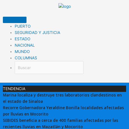
Ir
al
contenido
PUERTO
SEGURIDAD Y JUSTICIA
ESTADO
NACIONAL
MUNDO
COLUMNAS
TENDENCIA
Marina localiza y destruye tres laboratorios clandestinos en
el estado de Sinaloa
Recorre Gobernadora Yeraldine Bonilla localidades afectadas
por lluvias en Mocorito
SEBIDES beneficia a cerca de 400 familias afectadas por las
recientes lluvias en Mazatlán y Mocorito