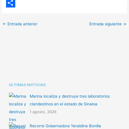
o
W
p
h
C
y
a
o
←
Entrada anterior
Entrada siguiente
→
L
t
m
i
s
p
n
A
a
k
p
r
p
t
i
ULTIMAS NOTICIAS
r
Marina localiza y destruye tres laboratorios
clandestinos en el estado de Sinaloa
1 agosto, 2026
Recorre Gobernadora Yeraldine Bonilla