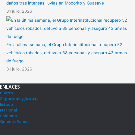
daños tras intensas lluvias en Mocorito y Guasave
31 julio, 2026
En la última semana, el Grupo Interinstitucional recuperó 52
vehículos robados, detuvo a 38 personas y aseguró 43 armas
de fuego
31 julio, 2026
ENLACES
Puerto
Seguridad y Justicia
Estado
Nacional
Columna
Quienes Somos