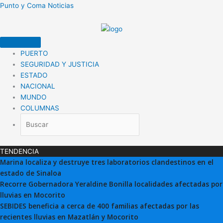
Ir
Punto y Coma Noticias
al
contenido
PUERTO
SEGURIDAD Y JUSTICIA
ESTADO
NACIONAL
MUNDO
COLUMNAS
TENDENCIA
Marina localiza y destruye tres laboratorios clandestinos en el
estado de Sinaloa
Recorre Gobernadora Yeraldine Bonilla localidades afectadas por
lluvias en Mocorito
SEBIDES beneficia a cerca de 400 familias afectadas por las
recientes lluvias en Mazatlán y Mocorito