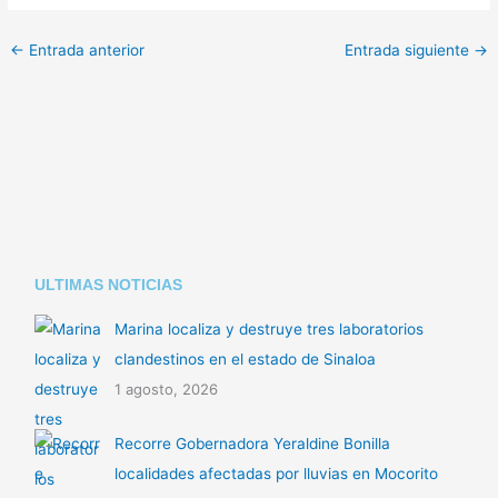
p
at
m
←
Entrada anterior
Entrada siguiente
→
y
s
p
Li
A
ar
n
p
tir
k
p
ULTIMAS NOTICIAS
Marina localiza y destruye tres laboratorios
clandestinos en el estado de Sinaloa
1 agosto, 2026
Recorre Gobernadora Yeraldine Bonilla
localidades afectadas por lluvias en Mocorito