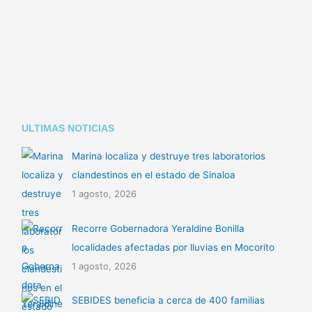
Li
A
ar
n
p
tir
k
p
ULTIMAS NOTICIAS
Marina localiza y destruye tres laboratorios
clandestinos en el estado de Sinaloa
1 agosto, 2026
Recorre Gobernadora Yeraldine Bonilla
localidades afectadas por lluvias en Mocorito
1 agosto, 2026
SEBIDES beneficia a cerca de 400 familias