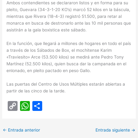
Ambos contendientes se declararon listos y en forma para su
pleito, Guevara (34-3-1-20 KO’s) marcó 52 kilos en la báscula,
mientras que Rivera (18-4-3) registró 51.500, para retar al
monarca en busca de destronarlo ante las 10 mil personas que
asistirán a la gala boxistica este sábado.
En la función, que llegará a millones de hogares en todo el país
a través de los Sábados de Box, el mochitense Karim
«Traviesito» Arce (53.500 kilos) se medirá ante Pedro Tony
Martínez (52.500 kilos), quien busca dar la campanada en el
enlonado, en pleito pactado en peso Gallo.
Las puertas del Centro de Usos Múltiples estarán abiertas a
partir de las cinco de la tarde.
C
W
C
o
h
o
p
at
m
←
Entrada anterior
Entrada siguiente
→
y
s
p