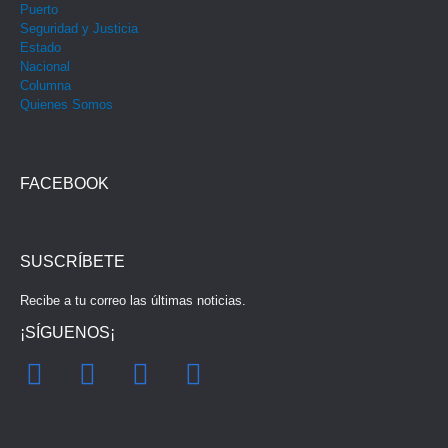
Puerto
Seguridad y Justicia
Estado
Nacional
Columna
Quienes Somos
FACEBOOK
SUSCRÍBETE
Recibe a tu correo las últimas noticias.
¡SÍGUENOS¡
F
I
Y
T
a
n
o
w
c
s
u
i