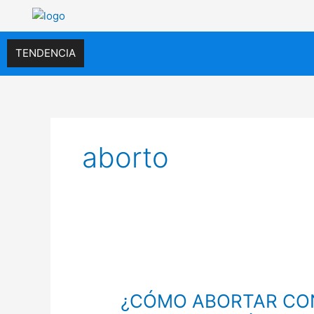
Ir
al
contenido
TENDENCIA
aborto
¿CÓMO
ABORTAR
¿CÓMO ABORTAR CO
CON