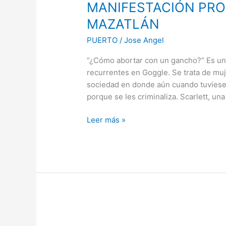
UN
MANIFESTACIÓN PR
GANCHO?…
MAZATLÁN
MANIFESTACIÓN
PRO-
PUERTO
/
Jose Angel
ABORTO
“¿Cómo abortar con un gancho?” Es una
SEGURO
recurrentes en Goggle. Se trata de mu
EN
sociedad en donde aún cuando tuviese
MAZATLÁN
porque se les criminaliza. Scarlett, un
Leer más »
REVERTIRÁ