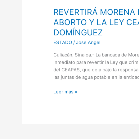
MORENA
REVERTIRÁ MORENA 
REFORMAS
SOBRE
ABORTO Y LA LEY CE
EL
DOMÍNGUEZ
ABORTO
Y
ESTADO
/
Jose Angel
LA
Culiacán, Sinaloa.- La bancada de More
LEY
inmediato para revertir la Ley que crimi
CEAPAS;
del CEAPAS, que deja bajo la responsab
GRACIELA
las juntas de agua potable en la entida
DOMÍNGUEZ
Leer más »