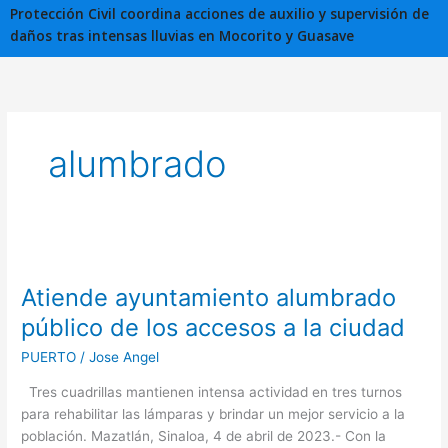
Protección Civil coordina acciones de auxilio y supervisión de
daños tras intensas lluvias en Mocorito y Guasave
alumbrado
Atiende
ayuntamiento
Atiende ayuntamiento alumbrado
alumbrado
público
público de los accesos a la ciudad
de
PUERTO
/
Jose Angel
los
accesos
Tres cuadrillas mantienen intensa actividad en tres turnos
a
para rehabilitar las lámparas y brindar un mejor servicio a la
la
población. Mazatlán, Sinaloa, 4 de abril de 2023.- Con la