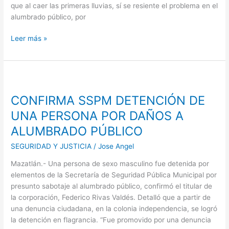
que al caer las primeras lluvias, sí se resiente el problema en el
alumbrado público, por
Leer más »
CONFIRMA
SSPM
CONFIRMA SSPM DETENCIÓN DE
DETENCIÓN
DE
UNA PERSONA POR DAÑOS A
UNA
ALUMBRADO PÚBLICO
PERSONA
POR
SEGURIDAD Y JUSTICIA
/
Jose Angel
DAÑOS
Mazatlán.- Una persona de sexo masculino fue detenida por
A
elementos de la Secretaría de Seguridad Pública Municipal por
ALUMBRADO
presunto sabotaje al alumbrado público, confirmó el titular de
PÚBLICO
la corporación, Federico Rivas Valdés. Detalló que a partir de
una denuncia ciudadana, en la colonia independencia, se logró
la detención en flagrancia. “Fue promovido por una denuncia