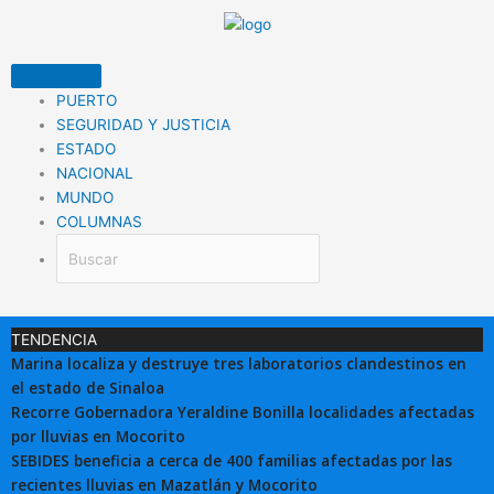
Ir
al
contenido
PUERTO
SEGURIDAD Y JUSTICIA
ESTADO
NACIONAL
MUNDO
COLUMNAS
TENDENCIA
Marina localiza y destruye tres laboratorios clandestinos en
el estado de Sinaloa
Recorre Gobernadora Yeraldine Bonilla localidades afectadas
por lluvias en Mocorito
SEBIDES beneficia a cerca de 400 familias afectadas por las
recientes lluvias en Mazatlán y Mocorito