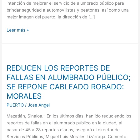
ciudad
intención de mejorar el servicio de alumbrado público para
brindar seguridad a automovilistas y peatones, así como una
mejor imagen del puerto, la dirección de […]
Leer más »
REDUCEN
LOS
REDUCEN LOS REPORTES DE
REPORTES
DE
FALLAS EN ALUMBRADO PÚBLICO;
FALLAS
SE REPONE CABLEADO ROBADO:
EN
MORALES
ALUMBRADO
PÚBLICO;
PUERTO
/
Jose Angel
SE
REPONE
Mazatlán, Sinaloa.- En los últimos días, han ido reduciendo los
CABLEADO
reportes de fallas en el alumbrado público en la ciudad, al
ROBADO:
pasar de 45 a 28 reportes diarios, aseguró el director de
MORALES
Servicios Públicos, Miguel Luis Morales Lizárraga. Comentó