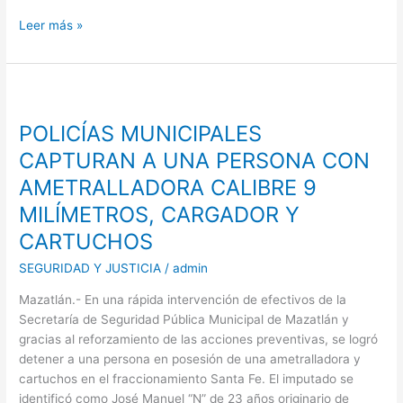
Leer más »
POLICÍAS
MUNICIPALES
POLICÍAS MUNICIPALES
CAPTURAN
A
CAPTURAN A UNA PERSONA CON
UNA
AMETRALLADORA CALIBRE 9
PERSONA
MILÍMETROS, CARGADOR Y
CON
AMETRALLADORA
CARTUCHOS
CALIBRE
SEGURIDAD Y JUSTICIA
/
admin
9
MILÍMETROS,
Mazatlán.- En una rápida intervención de efectivos de la
CARGADOR
Secretaría de Seguridad Pública Municipal de Mazatlán y
Y
gracias al reforzamiento de las acciones preventivas, se logró
CARTUCHOS
detener a una persona en posesión de una ametralladora y
cartuchos en el fraccionamiento Santa Fe. El imputado se
identificó como José Manuel “N” de 23 años originario de