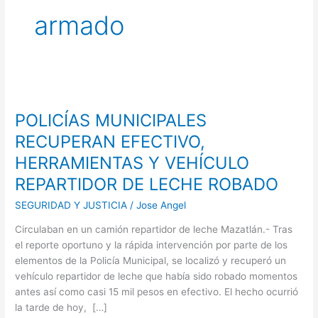
armado
POLICÍAS
MUNICIPALES
POLICÍAS MUNICIPALES
RECUPERAN
EFECTIVO,
RECUPERAN EFECTIVO,
HERRAMIENTAS
HERRAMIENTAS Y VEHÍCULO
Y
REPARTIDOR DE LECHE ROBADO
VEHÍCULO
REPARTIDOR
SEGURIDAD Y JUSTICIA
/
Jose Angel
DE
LECHE
Circulaban en un camión repartidor de leche Mazatlán.- Tras
ROBADO
el reporte oportuno y la rápida intervención por parte de los
elementos de la Policía Municipal, se localizó y recuperó un
vehículo repartidor de leche que había sido robado momentos
antes así como casi 15 mil pesos en efectivo. El hecho ocurrió
la tarde de hoy, […]