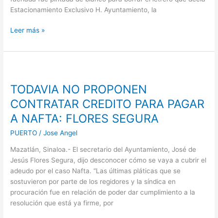
Estacionamiento Exclusivo H. Ayuntamiento, la
Leer más »
TODAVIA
NO
TODAVIA NO PROPONEN
PROPONEN
CONTRATAR
CONTRATAR CREDITO PARA PAGAR
CREDITO
A NAFTA: FLORES SEGURA
PARA
PAGAR
PUERTO
/
Jose Angel
A
Mazatlán, Sinaloa.- El secretario del Ayuntamiento, José de
NAFTA:
Jesús Flores Segura, dijo desconocer cómo se vaya a cubrir el
FLORES
adeudo por el caso Nafta. “Las últimas pláticas que se
SEGURA
sostuvieron por parte de los regidores y la síndica en
procuración fue en relación de poder dar cumplimiento a la
resolución que está ya firme, por