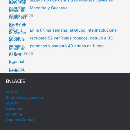
supervisión de daños tras intensas lluvias en
Mocorito y Guasave
31 julio, 2026
En la última semana, el Grupo Interinstitucional
recuperó 52 vehículos robados, detuvo a 38
personas y aseguró 43 armas de fuego
31 julio, 2026
ENLACES
Puerto
Seguridad y Justicia
Estado
Nacional
Columna
Quienes Somos