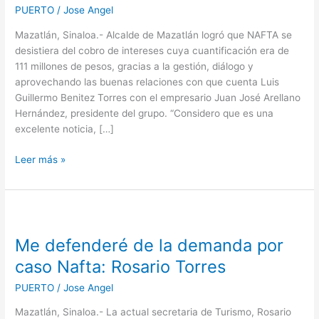
de
PUERTO
/
Jose Angel
111
Mazatlán, Sinaloa.- Alcalde de Mazatlán logró que NAFTA se
MDP
desistiera del cobro de intereses cuya cuantificación era de
en
111 millones de pesos, gracias a la gestión, diálogo y
caso
aprovechando las buenas relaciones con que cuenta Luis
NAFTA
Guillermo Benitez Torres con el empresario Juan José Arellano
Hernández, presidente del grupo. “Considero que es una
excelente noticia, […]
Leer más »
Me
defenderé
Me defenderé de la demanda por
de
la
caso Nafta: Rosario Torres
demanda
PUERTO
/
Jose Angel
por
caso
Mazatlán, Sinaloa.- La actual secretaria de Turismo, Rosario