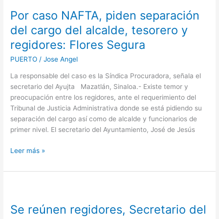
caso
Por caso NAFTA, piden separación
NAFTA,
piden
del cargo del alcalde, tesorero y
separación
regidores: Flores Segura
del
cargo
PUERTO
/
Jose Angel
del
La responsable del caso es la Síndica Procuradora, señala el
alcalde,
secretario del Ayujta Mazatlán, Sinaloa.- Existe temor y
tesorero
preocupación entre los regidores, ante el requerimiento del
y
Tribunal de Justicia Administrativa donde se está pidiendo su
regidores:
separación del cargo así como de alcalde y funcionarios de
Flores
primer nivel. El secretario del Ayuntamiento, José de Jesús
Segura
Leer más »
Se
reúnen
Se reúnen regidores, Secretario del
regidores,
Secretario