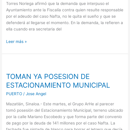
Nafta:
Torres Noriega afirmó que la demanda que interpuso el
Rosario
Ayuntamiento ante la Fiscalía contra quien resulte responsable
Torres
por el adeudo del caso Nafta, no le quita el sueño y que se
defenderá al llegarse el momento. En la demanda, la refieren a
ella cuando era secretaria del
Leer más »
TOMAN
YA
TOMAN YA POSESION DE
POSESION
DE
ESTACIONAMIENTO MUNICIPAL
ESTACIONAMIENTO
PUERTO
/
Jose Angel
MUNICIPAL
Mazatlán, Sinaloa.- Este martes, el Grupo ArHe al parecer
tomó posesión del Estacionamiento Municipal, terreno ubicado
por la calle Mariano Escobedo y que forma parte del convenio
de pago por la deuda de 141 millones por el caso Nafta. La
fachada fue pintada de blanco para borrar el letrero que decía