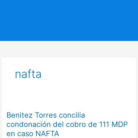
nafta
Benitez
Torres
Benitez Torres concilia
concilia
condonación
condonación del cobro de 111 MDP
del
en caso NAFTA
cobro