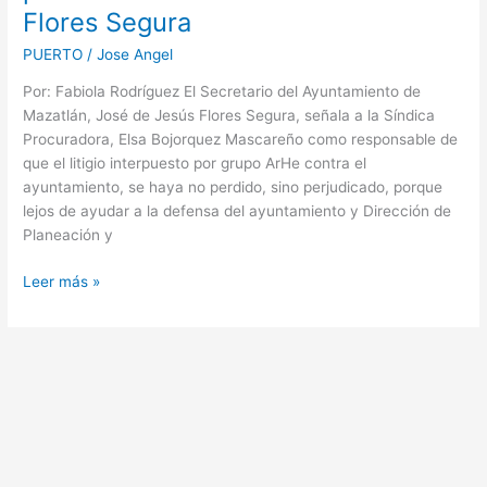
Flores Segura
año;
negligencia
PUERTO
/
Jose Angel
y
hasta
Por: Fabiola Rodríguez El Secretario del Ayuntamiento de
dolo
Mazatlán, José de Jesús Flores Segura, señala a la Síndica
de
Procuradora, Elsa Bojorquez Mascareño como responsable de
parte
que el litigio interpuesto por grupo ArHe contra el
de
ayuntamiento, se haya no perdido, sino perjudicado, porque
la
lejos de ayudar a la defensa del ayuntamiento y Dirección de
Síndico
Planeación y
Procuradora:
Flores
Leer más »
Segura