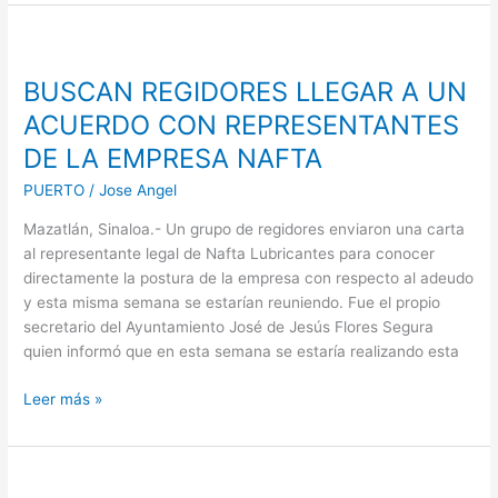
BUSCAN
REGIDORES
BUSCAN REGIDORES LLEGAR A UN
LLEGAR
A
ACUERDO CON REPRESENTANTES
UN
DE LA EMPRESA NAFTA
ACUERDO
CON
PUERTO
/
Jose Angel
REPRESENTANTES
Mazatlán, Sinaloa.- Un grupo de regidores enviaron una carta
DE
al representante legal de Nafta Lubricantes para conocer
LA
directamente la postura de la empresa con respecto al adeudo
EMPRESA
y esta misma semana se estarían reuniendo. Fue el propio
NAFTA
secretario del Ayuntamiento José de Jesús Flores Segura
quien informó que en esta semana se estaría realizando esta
Leer más »
Por