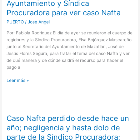
Ayuntamiento y Síndica
del
Procuradora para ver caso Nafta
Ayuntamiento
y
PUERTO
/
Jose Angel
Síndica
Por: Fabiola Rodríguez El día de ayer se reunieron el cuerpo de
Procuradora
regidores y la Síndica Procuradora, Elsa Bojórquez Mascareño
para
junto al Secretario del Ayuntamiento de Mazatlán, José de
ver
Jesús Flores Segura, para tratar el tema del caso Nafta y ver
caso
de qué manera y de dónde saldrá el recurso para hacer el
Nafta
pago a
Leer más »
Caso
Nafta
Caso Nafta perdido desde hace un
perdido
desde
año; negligencia y hasta dolo de
hace
parte de la Síndico Procuradora:
un