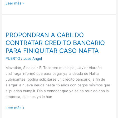
Leer más »
PROPONDRAN
A
PROPONDRAN A CABILDO
CABILDO
CONTRATAR
CONTRATAR CREDITO BANCARIO
CREDITO
PARA FINIQUITAR CASO NAFTA
BANCARIO
PARA
PUERTO
/
Jose Angel
FINIQUITAR
Mazatlán, Sinaloa.- El Tesorero municipal, Javier Alarcón
CASO
Lizárraga informó que para pagar ya la deuda de Nafta
NAFTA
Lubricantes, podría solicitarse un crédito bancario, a fin de
alargar la nueva deuda hasta 15 años con pagos mínimos que
sí puedan cumplir. Dio a conocer que ya se ha reunido con la
empresa, quienes ya le han
Leer más »