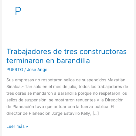
P
Trabajadores
de
Trabajadores de tres constructoras
tres
constructoras
terminaron en barandilla
terminaron
PUERTO
/
Jose Angel
en
barandilla
Sus empresas no respetaron sellos de suspendidos Mazatlán,
Sinaloa.- Tan solo en el mes de julio, todos los trabajadores de
tres obras se mandaron a Barandilla porque no respetaron los
sellos de suspensión, se mostraron renuentes y la Dirección
de Planeación tuvo que actuar con la fuerza pública. El
director de Planeación Jorge Estavillo Kelly, […]
Leer más »