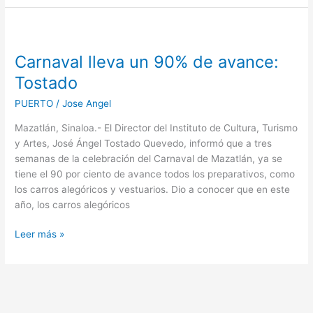
Carnaval
lleva
Carnaval lleva un 90% de avance:
un
90%
Tostado
de
PUERTO
/
Jose Angel
avance:
Tostado
Mazatlán, Sinaloa.- El Director del Instituto de Cultura, Turismo
y Artes, José Ángel Tostado Quevedo, informó que a tres
semanas de la celebración del Carnaval de Mazatlán, ya se
tiene el 90 por ciento de avance todos los preparativos, como
los carros alegóricos y vestuarios. Dio a conocer que en este
año, los carros alegóricos
Leer más »