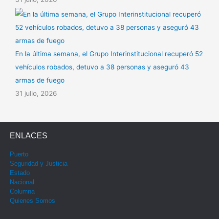
En la última semana, el Grupo Interinstitucional recuperó 52
vehículos robados, detuvo a 38 personas y aseguró 43
armas de fuego
31 julio, 2026
ENLACES
Puerto
Seguridad y Justicia
Estado
Nacional
Columna
Quienes Somos