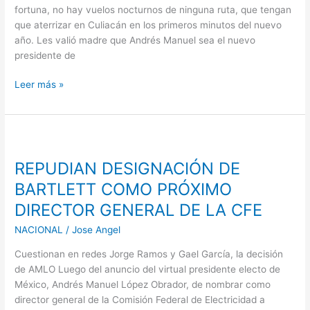
fortuna, no hay vuelos nocturnos de ninguna ruta, que tengan
que aterrizar en Culiacán en los primeros minutos del nuevo
año. Les valió madre que Andrés Manuel sea el nuevo
presidente de
Leer más »
REPUDIAN
DESIGNACIÓN
REPUDIAN DESIGNACIÓN DE
DE
BARTLETT
BARTLETT COMO PRÓXIMO
COMO
DIRECTOR GENERAL DE LA CFE
PRÓXIMO
DIRECTOR
NACIONAL
/
Jose Angel
GENERAL
Cuestionan en redes Jorge Ramos y Gael García, la decisión
DE
de AMLO Luego del anuncio del virtual presidente electo de
LA
México, Andrés Manuel López Obrador, de nombrar como
CFE
director general de la Comisión Federal de Electricidad a