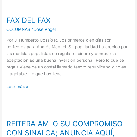
FAX
DEL
FAX DEL FAX
FAX
COLUMNAS
/
Jose Angel
Por J. Humberto Cossío R. Los primeros cien días son
perfectos para Andrés Manuel. Su popularidad ha crecido por
las medidas populistas de regalar el dinero y comprar la
aceptación Es una buena inversión personal. Pero lo que se
regala viene de un costal llamado tesoro republicano y no es
inagotable. Lo que hoy llena
Leer más »
REITERA
AMLO
REITERA AMLO SU COMPROMISO
SU
COMPROMISO
CON SINALOA; ANUNCIA AQUÍ,
CON