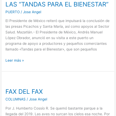
LAS “TANDAS PARA EL BIENESTAR”
SINALOA;
ANUNCIA
PUERTO
/
Jose Angel
AQUÍ,
El Presidente de México reiteró que impulsará la conclusión de
LAS
las presas Picachos y Santa María, así como apoyos al Sector
“TANDAS
Salud. Mazatlán.- El Presidente de México, Andrés Manuel
PARA
López Obrador, anunció en su visita a este puerto un
EL
programa de apoyo a productores y pequeños comerciantes
BIENESTAR”
llamado «Tandas para el Bienestar», que son pequeños
Leer más »
FAX
DEL
FAX DEL FAX
FAX
COLUMNAS
/
Jose Angel
Por J. Humberto Cossío R. Se quemó bastante parque a la
llegada del 2019. Las aves no surcan los cielos esa noche. Por